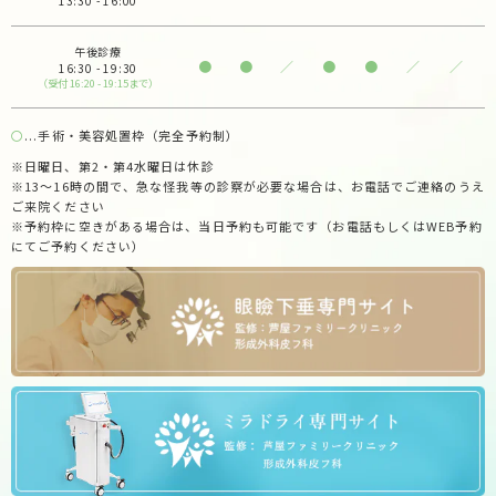
13:30 - 16:00
午後診療
●
●
／
●
●
／
／
16:30 - 19:30
（受付 16:20 - 19:15まで）
〇
...手術・美容処置枠（完全予約制）
※日曜日、第2・第4水曜日は休診
※13～16時の間で、急な怪我等の診察が必要な場合は、お電話でご連絡のうえ
ご来院ください
※予約枠に空きがある場合は、当日予約も可能です（お電話もしくはWEB予約
にてご予約ください）