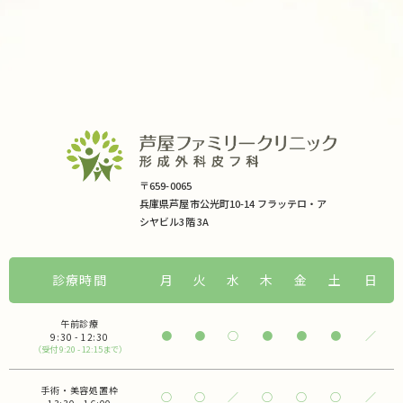
〒659-0065
兵庫県芦屋市公光町10-14 フラッテロ・ア
シヤビル3階 3A
診療時間
月
火
水
木
金
土
日
午前診療
●
●
○
●
●
●
／
9:30 - 12:30
（受付 9:20 - 12:15まで）
手術・美容処置枠
○
○
／
○
○
○
／