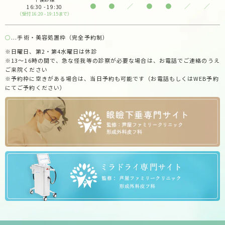
●
●
／
●
●
／
／
16:30 - 19:30
（受付 16:20 - 19:15まで）
〇
...手術・美容処置枠（完全予約制）
※日曜日、第2・第4水曜日は休診
※13～16時の間で、急な怪我等の診察が必要な場合は、お電話でご連絡のうえ
ご来院ください
※予約枠に空きがある場合は、当日予約も可能です（お電話もしくはWEB予約
にてご予約ください）