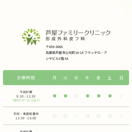
〒659-0065
兵庫県芦屋市公光町10-14 フラッテロ・ア
シヤビル3階 3A
診療時間
月
火
水
木
金
土
日
午前診療
●
●
○
●
●
●
／
9:30 - 12:30
（受付 9:20 - 12:15まで）
手術・美容処置枠
○
○
／
○
○
○
／
13:30 - 16:00
午後診療