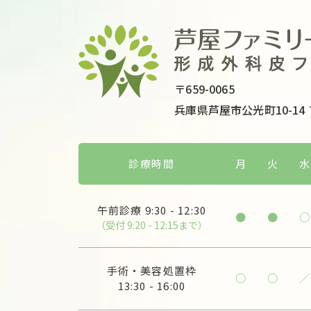
〒659-0065
兵庫県芦屋市公光町10-14
診療時間
月
火
水
午前診療
9:30 - 12:30
●
●
○
（受付 9:20 - 12:15まで）
手術・美容処置枠
○
○
／
13:30 - 16:00