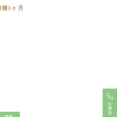
術後3ヶ月
お電話
両側眼瞼下垂症（腱膜性下垂）