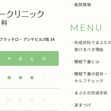
医院情報
MENU
 フラッテロ・アシヤビル3階 3A
形成外科でまぶた
受けるべき理由
木
金
土
日
眼瞼下垂とは
眼瞼下垂の症状・
●
●
●
／
セルフチェック
まぶたの形成手術
○
○
○
／
逆まつげ