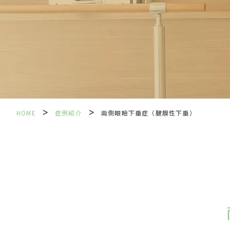
>
>
HOME
症例紹介
両側眼瞼下垂症（腱膜性下垂）